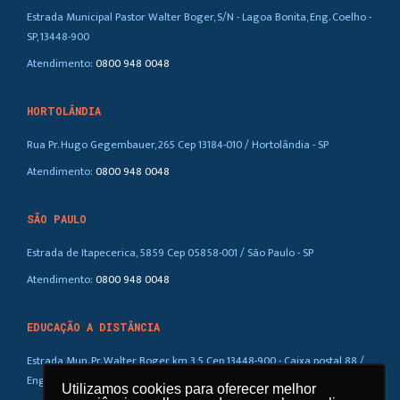
Estrada Municipal Pastor Walter Boger, S/N - Lagoa Bonita, Eng. Coelho -
SP, 13448-900
Atendimento:
0800 948 0048
HORTOLÂNDIA
Rua Pr. Hugo Gegembauer, 265 Cep 13184-010 / Hortolândia - SP
Atendimento:
0800 948 0048
SÃO PAULO
Estrada de Itapecerica, 5859 Cep 05858-001 / São Paulo - SP
Atendimento:
0800 948 0048
EDUCAÇÃO A DISTÂNCIA
Estrada Mun. Pr. Walter Boger, km 3,5 Cep 13448-900 - Caixa postal 88 /
Eng. Coelho – SP
Utilizamos cookies para oferecer melhor
Utilizamos cookies para oferecer melhor