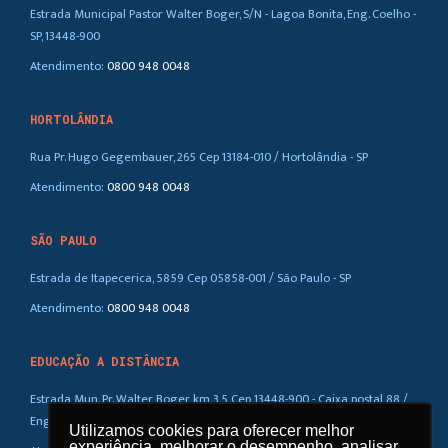
Estrada Municipal Pastor Walter Boger, S/N - Lagoa Bonita, Eng. Coelho -
SP, 13448-900
Atendimento:
0800 948 0048
HORTOLÂNDIA
Rua Pr. Hugo Gegembauer, 265 Cep 13184-010 / Hortolândia - SP
Atendimento:
0800 948 0048
SÃO PAULO
Estrada de Itapecerica, 5859 Cep 05858-001 / São Paulo - SP
Atendimento:
0800 948 0048
EDUCAÇÃO A DISTÂNCIA
Estrada Mun. Pr. Walter Boger, km 3,5 Cep 13448-900 - Caixa postal 88 /
Eng. Coelho – SP
Utilizamos cookies para oferecer melhor
Utilizamos cookies para oferecer melhor
experiência, melhorar o desempenho, analisar
experiência, melhorar o desempenho, analisar