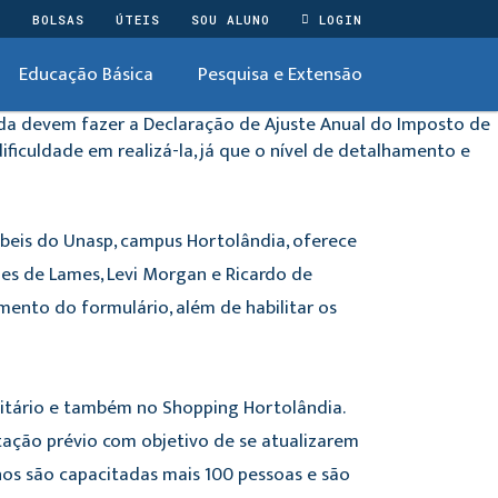
O
BOLSAS
ÚTEIS
SOU ALUNO
LOGIN
Educação Básica
Pesquisa e Extensão
nda devem fazer a Declaração de Ajuste Anual do Imposto de
ificuldade em realizá-la, já que o nível de detalhamento e
ábeis do Unasp, campus Hortolândia, oferece
es de Lames, Levi Morgan e Ricardo de
ento do formulário, além de habilitar os
itário e também no Shopping Hortolândia.
tação prévio com objetivo de se atualizarem
nos são capacitadas mais 100 pessoas e são