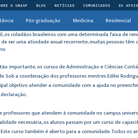
OBRE O UNASP
BLOG
NOTÍCIAS
COMUNICADOS
EU APOI
tância
Pós-graduação
Medicina
Residencial
il, os cidadãos brasileiros com uma determinada faixa de re
 de ser uma atividade anual recorrente, muitas pessoas têm d
no.
 tão importante, os cursos de Administração e Ciências Cont
. Sob a coordenação dos professores mestres Edilei Rodrigu
pal objetivo atender a comunidade com a ajuda no preenchim
 declaração.
s e professores que atendem à comunidade no campus univers
alidade necessária, os alunos passam por um curso de capaci
l. Este curso também é aberto para a comunidade. Todos os a