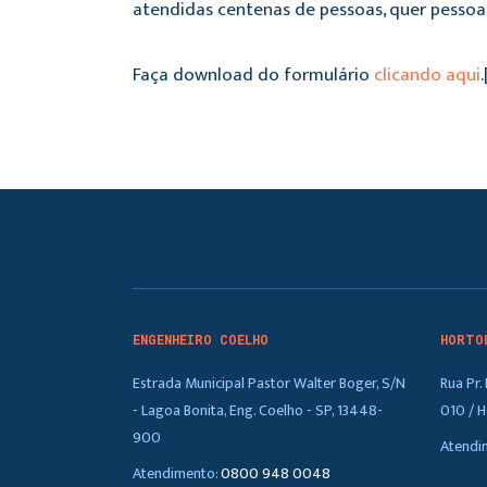
atendidas centenas de pessoas, quer pessoa
Faça download do formulário
clicando aqui
ENGENHEIRO COELHO
HORTO
Estrada Municipal Pastor Walter Boger, S/N
Rua Pr
- Lagoa Bonita, Eng. Coelho - SP, 13448-
010 / H
900
Atendi
Atendimento:
0800 948 0048