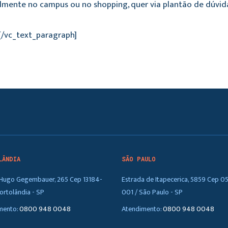
lmente no campus ou no shopping, quer via plantão de dúvida
.[/vc_text_paragraph]
LÂNDIA
SÃO PAULO
. Hugo Gegembauer, 265 Cep 13184-
Estrada de Itapecerica, 5859 Cep 0
ortolândia - SP
001 / São Paulo - SP
mento:
0800 948 0048
Atendimento:
0800 948 0048