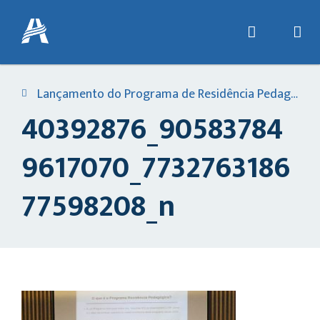
Lançamento do Programa de Residência Pedagógica em Engenheiro Coelho
40392876_90583784
9617070_7732763186
77598208_n