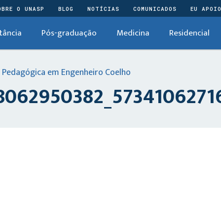
OBRE O UNASP
BLOG
NOTÍCIAS
COMUNICADOS
EU APOI
tância
Pós-graduação
Medicina
Residencial
 Pedagógica em Engenheiro Coelho
062950382_57341062716