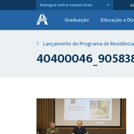
Navegue entre nossos sites
S
Graduação
Educação a Dis
Lançamento do Programa de Residência
40400046_905838