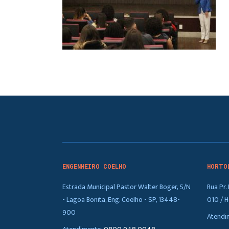
ENGENHEIRO COELHO
HORTO
Estrada Municipal Pastor Walter Boger, S/N
Rua Pr
- Lagoa Bonita, Eng. Coelho - SP, 13448-
010 / H
900
Atendi