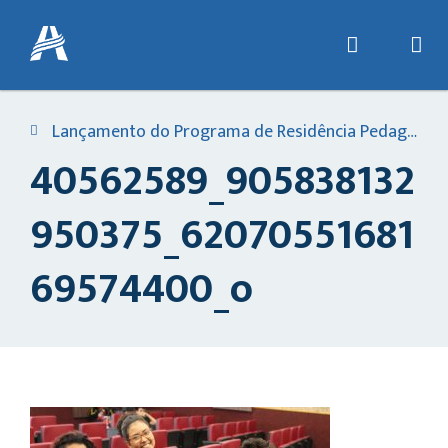
Lançamento do Programa de Residência Pedagógica em Engenheiro Coelho
40562589_905838132
950375_62070551681
69574400_o