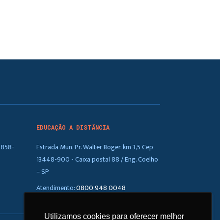
EDUCAÇÃO A DISTÂNCIA
5858-
Estrada Mun. Pr. Walter Boger, km 3,5 Cep
13448-900 - Caixa postal 88 / Eng. Coelho
– SP
Atendimento:
0800 948 0048
Utilizamos cookies para oferecer melhor
Utilizamos cookies para oferecer melhor