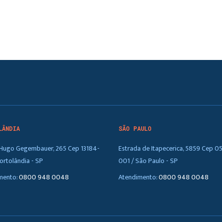
LÂNDIA
SÃO PAULO
. Hugo Gegembauer, 265 Cep 13184-
Estrada de Itapecerica, 5859 Cep 0
ortolândia - SP
001 / São Paulo - SP
mento:
0800 948 0048
Atendimento:
0800 948 0048