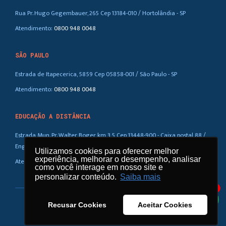
Rua Pr. Hugo Gegembauer, 265 Cep 13184-010 / Hortolândia - SP
Atendimento:
0800 948 0048
SÃO PAULO
Estrada de Itapecerica, 5859 Cep 05858-001 / São Paulo - SP
Atendimento:
0800 948 0048
EDUCAÇÃO A DISTÂNCIA
Estrada Mun. Pr. Walter Boger, km 3,5 Cep 13448-900 - Caixa postal 88 /
Eng. Coelho – SP
Utilizamos cookies para oferecer melhor
Utilizamos cookies para oferecer melhor
experiência, melhorar o desempenho, analisar
experiência, melhorar o desempenho, analisar
Atendimento:
0800 948 0048
como você interage em nosso site e
como você interage em nosso site e
personalizar conteúdo.
personalizar conteúdo.
Saiba mais
Saiba mais
1
Recusar Cookies
Recusar Cookies
Aceitar Cookies
Aceitar Cookies