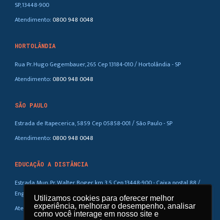
SP, 13448-900
Atendimento:
0800 948 0048
HORTOLÂNDIA
Rua Pr. Hugo Gegembauer, 265 Cep 13184-010 / Hortolândia - SP
Atendimento:
0800 948 0048
SÃO PAULO
Estrada de Itapecerica, 5859 Cep 05858-001 / São Paulo - SP
Atendimento:
0800 948 0048
EDUCAÇÃO A DISTÂNCIA
Estrada Mun. Pr. Walter Boger, km 3,5 Cep 13448-900 - Caixa postal 88 /
Eng. Coelho – SP
Utilizamos cookies para oferecer melhor
Utilizamos cookies para oferecer melhor
experiência, melhorar o desempenho, analisar
experiência, melhorar o desempenho, analisar
Atendimento:
0800 948 0048
como você interage em nosso site e
como você interage em nosso site e