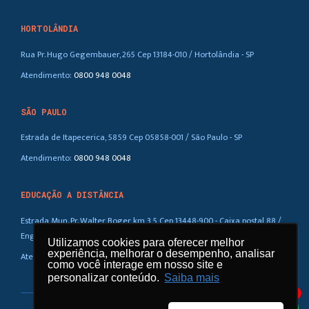
HORTOLÂNDIA
Rua Pr. Hugo Gegembauer, 265 Cep 13184-010 / Hortolândia - SP
Atendimento:
0800 948 0048
SÃO PAULO
Estrada de Itapecerica, 5859 Cep 05858-001 / São Paulo - SP
Atendimento:
0800 948 0048
EDUCAÇÃO A DISTÂNCIA
Estrada Mun. Pr. Walter Boger, km 3,5 Cep 13448-900 - Caixa postal 88 /
Eng. Coelho – SP
Utilizamos cookies para oferecer melhor
Utilizamos cookies para oferecer melhor
experiência, melhorar o desempenho, analisar
experiência, melhorar o desempenho, analisar
Atendimento:
0800 948 0048
como você interage em nosso site e
como você interage em nosso site e
personalizar conteúdo.
personalizar conteúdo.
Saiba mais
Saiba mais
1