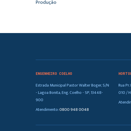
Produção
ENGENHEIRO COELHO
HORTO
Estrada Municipal Pastor Walter Boger, S/N
Rua Pr
- Lagoa Bonita, Eng. Coelho - SP, 13448-
010 / H
900
Atendi
Atendimento:
0800 948 0048