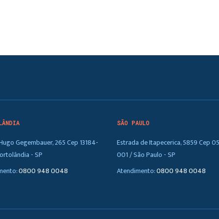
LÂNDIA
SÃO PAULO
. Hugo Gegembauer, 265 Cep 13184-
Estrada de Itapecerica, 5859 Cep 0
ortolândia - SP
001 / São Paulo - SP
mento:
0800 948 0048
Atendimento:
0800 948 0048