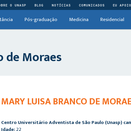
OBRE O UNASP
BLOG
NOTÍCIAS
COMUNICADOS
EU APOI
tância
Pós-graduação
Medicina
Residencial
o de Moraes
MARY LUISA BRANCO DE MORA
Centro Universitário Adventista de São Paulo (Unasp) c
Idade:
22