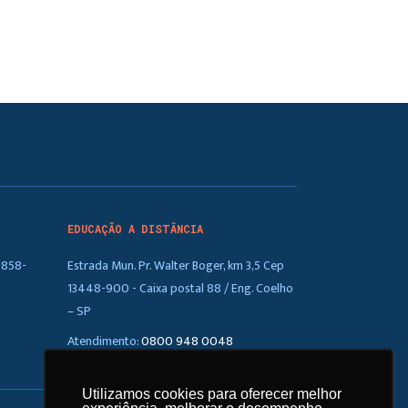
EDUCAÇÃO A DISTÂNCIA
5858-
Estrada Mun. Pr. Walter Boger, km 3,5 Cep
13448-900 - Caixa postal 88 / Eng. Coelho
– SP
Atendimento:
0800 948 0048
Utilizamos cookies para oferecer melhor
Utilizamos cookies para oferecer melhor