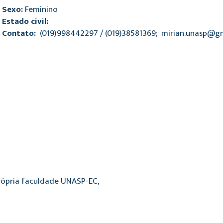
Sexo:
Feminino
Estado civil:
Contato:
(019)998442297 / (019)38581369; mirian.unasp@g
própria faculdade UNASP-EC,