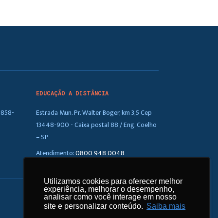
EDUCAÇÃO A DISTÂNCIA
5858-
Estrada Mun. Pr. Walter Boger, km 3,5 Cep
13448-900 - Caixa postal 88 / Eng. Coelho
– SP
Atendimento:
0800 948 0048
Utilizamos cookies para oferecer melhor
Utilizamos cookies para oferecer melhor
experiência, melhorar o desempenho,
experiência, melhorar o desempenho,
analisar como você interage em nosso
analisar como você interage em nosso
site e personalizar conteúdo.
site e personalizar conteúdo.
Saiba mais
Saiba mais