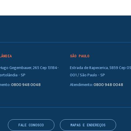
LÂNDIA
SÃO PAULO
. Hugo Gegembauer, 265 Cep 13184-
Estrada de Itapecerica, 5859 Cep 0
ortolândia - SP
001 / São Paulo - SP
mento:
0800 948 0048
Atendimento:
0800 948 0048
FALE CONOSCO
MAPAS E ENDEREÇOS