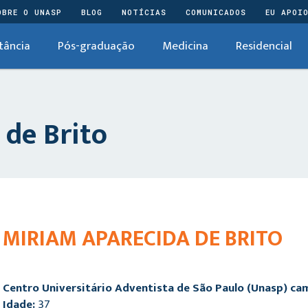
OBRE O UNASP
BLOG
NOTÍCIAS
COMUNICADOS
EU APOI
tância
Pós-graduação
Medicina
Residencial
 de Brito
MIRIAM APARECIDA DE BRITO
Centro Universitário Adventista de São Paulo (Unasp) c
Idade:
37