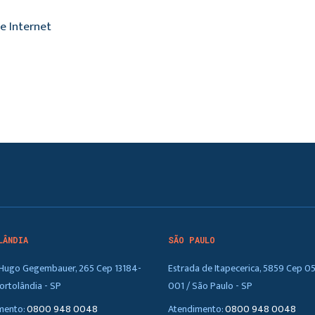
e Internet
LÂNDIA
SÃO PAULO
. Hugo Gegembauer, 265 Cep 13184-
Estrada de Itapecerica, 5859 Cep 0
ortolândia - SP
001 / São Paulo - SP
mento:
0800 948 0048
Atendimento:
0800 948 0048