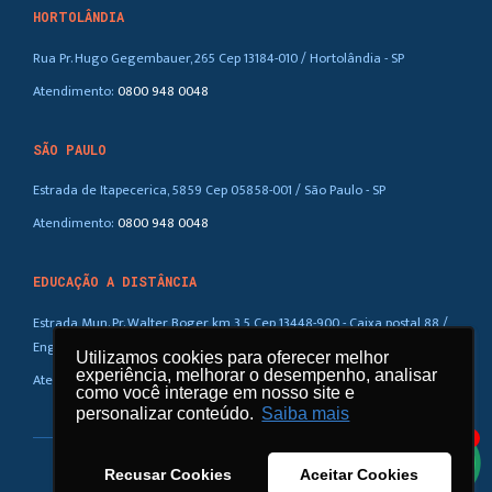
HORTOLÂNDIA
Rua Pr. Hugo Gegembauer, 265 Cep 13184-010 / Hortolândia - SP
Atendimento:
0800 948 0048
SÃO PAULO
Estrada de Itapecerica, 5859 Cep 05858-001 / São Paulo - SP
Atendimento:
0800 948 0048
EDUCAÇÃO A DISTÂNCIA
Estrada Mun. Pr. Walter Boger, km 3,5 Cep 13448-900 - Caixa postal 88 /
Eng. Coelho – SP
Utilizamos cookies para oferecer melhor
Utilizamos cookies para oferecer melhor
experiência, melhorar o desempenho, analisar
experiência, melhorar o desempenho, analisar
Atendimento:
0800 948 0048
como você interage em nosso site e
como você interage em nosso site e
personalizar conteúdo.
personalizar conteúdo.
Saiba mais
Saiba mais
1
Recusar Cookies
Recusar Cookies
Aceitar Cookies
Aceitar Cookies