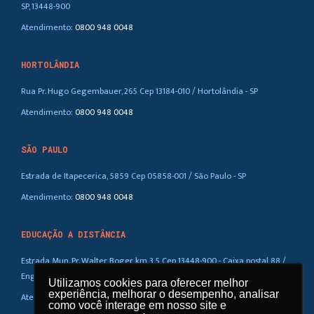
SP, 13448-900
Atendimento:
0800 948 0048
HORTOLÂNDIA
Rua Pr. Hugo Gegembauer, 265 Cep 13184-010 / Hortolândia - SP
Atendimento:
0800 948 0048
SÃO PAULO
Estrada de Itapecerica, 5859 Cep 05858-001 / São Paulo - SP
Atendimento:
0800 948 0048
EDUCAÇÃO A DISTÂNCIA
Estrada Mun. Pr. Walter Boger, km 3,5 Cep 13448-900 - Caixa postal 88 /
Eng. Coelho – SP
Utilizamos cookies para oferecer melhor
Utilizamos cookies para oferecer melhor
experiência, melhorar o desempenho, analisar
experiência, melhorar o desempenho, analisar
Atendimento:
0800 948 0048
como você interage em nosso site e
como você interage em nosso site e