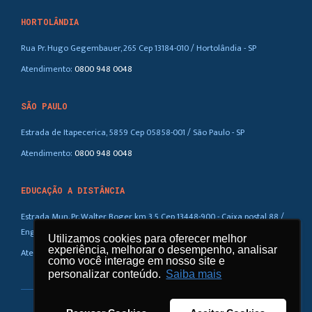
HORTOLÂNDIA
Rua Pr. Hugo Gegembauer, 265 Cep 13184-010 / Hortolândia - SP
Atendimento:
0800 948 0048
SÃO PAULO
Estrada de Itapecerica, 5859 Cep 05858-001 / São Paulo - SP
Atendimento:
0800 948 0048
EDUCAÇÃO A DISTÂNCIA
Estrada Mun. Pr. Walter Boger, km 3,5 Cep 13448-900 - Caixa postal 88 /
Eng. Coelho – SP
Utilizamos cookies para oferecer melhor
Utilizamos cookies para oferecer melhor
experiência, melhorar o desempenho, analisar
experiência, melhorar o desempenho, analisar
Atendimento:
0800 948 0048
como você interage em nosso site e
como você interage em nosso site e
personalizar conteúdo.
personalizar conteúdo.
Saiba mais
Saiba mais