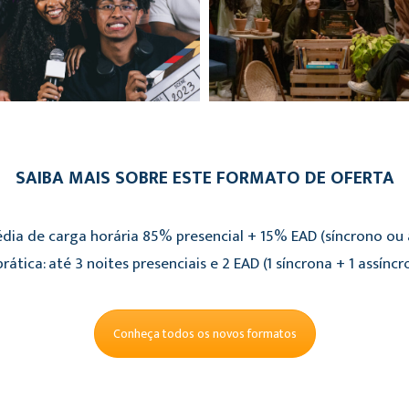
SAIBA MAIS SOBRE ESTE FORMATO DE OFERTA
dia de carga horária 85% presencial + 15% EAD (síncrono ou a
rática: até 3 noites presenciais e 2 EAD (1 síncrona + 1 assíncr
Conheça todos os novos formatos