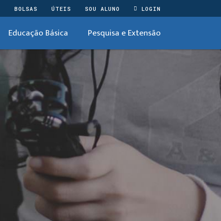
O
BOLSAS
ÚTEIS
SOU ALUNO
LOGIN
Educação Básica
Pesquisa e Extensão