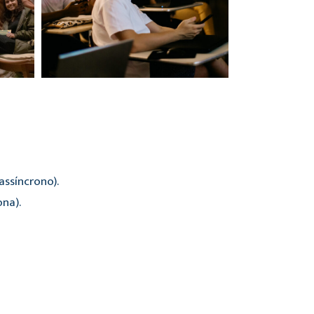
ssíncrono).
ona).