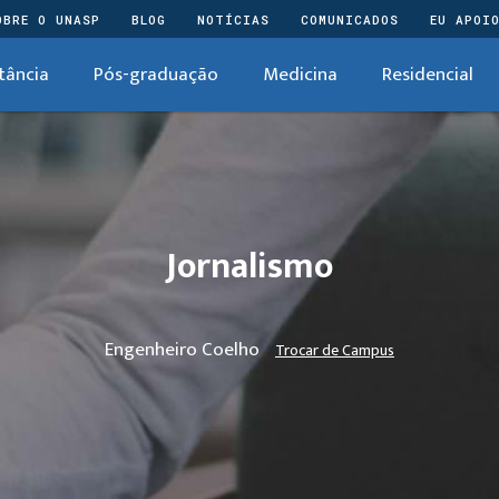
OBRE O UNASP
BLOG
NOTÍCIAS
COMUNICADOS
EU APOI
tância
Pós-graduação
Medicina
Residencial
Jornalismo
Engenheiro Coelho
Trocar de Campus