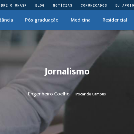
OBRE O UNASP
BLOG
NOTÍCIAS
COMUNICADOS
EU APOI
tância
Pós-graduação
Medicina
Residencial
Jornalismo
Engenheiro Coelho
Trocar de Campus