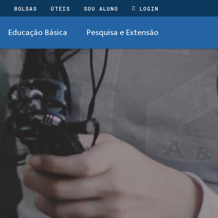
O
BOLSAS
ÚTEIS
SOU ALUNO
LOGIN
Educação Básica
Pesquisa e Extensão