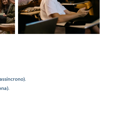
ssíncrono).
ona).