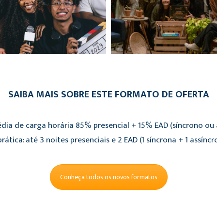
SAIBA MAIS SOBRE ESTE FORMATO DE OFERTA
dia de carga horária 85% presencial + 15% EAD (síncrono ou a
rática: até 3 noites presenciais e 2 EAD (1 síncrona + 1 assíncr
Conheça todos os novos formatos