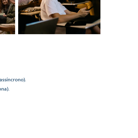
ssíncrono).
ona).