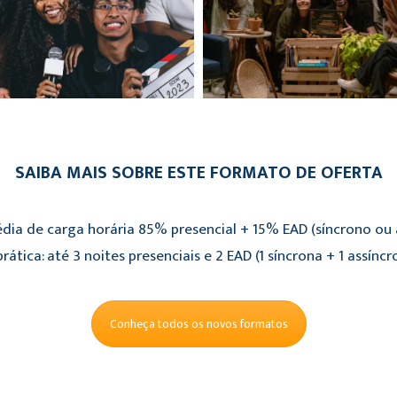
SAIBA MAIS SOBRE ESTE FORMATO DE OFERTA
dia de carga horária 85% presencial + 15% EAD (síncrono ou a
rática: até 3 noites presenciais e 2 EAD (1 síncrona + 1 assíncr
Conheça todos os novos formatos