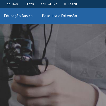
O
BOLSAS
ÚTEIS
SOU ALUNO
LOGIN
Educação Básica
Pesquisa e Extensão