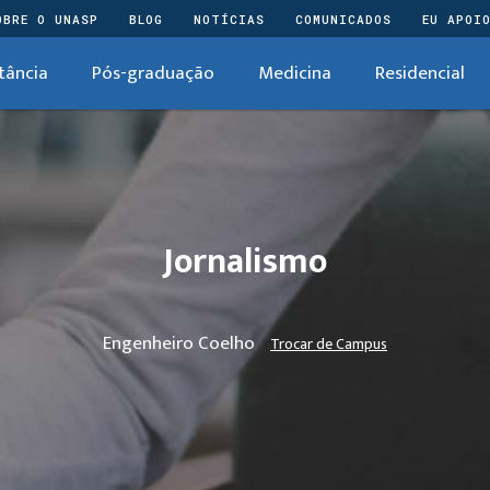
OBRE O UNASP
BLOG
NOTÍCIAS
COMUNICADOS
EU APOI
tância
Pós-graduação
Medicina
Residencial
Jornalismo
Engenheiro Coelho
Trocar de Campus