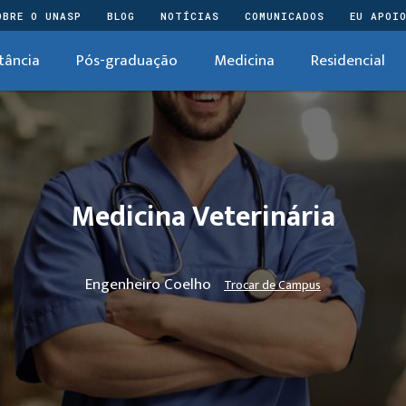
OBRE O UNASP
BLOG
NOTÍCIAS
COMUNICADOS
EU APOI
tância
Pós-graduação
Medicina
Residencial
Medicina Veterinária
Engenheiro Coelho
Trocar de Campus