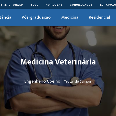
OBRE O UNASP
BLOG
NOTÍCIAS
COMUNICADOS
EU APOI
tância
Pós-graduação
Medicina
Residencial
Medicina Veterinária
Engenheiro Coelho
Trocar de Campus