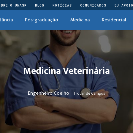
OBRE O UNASP
BLOG
NOTÍCIAS
COMUNICADOS
EU APOI
tância
Pós-graduação
Medicina
Residencial
Medicina Veterinária
Engenheiro Coelho
Trocar de Campus