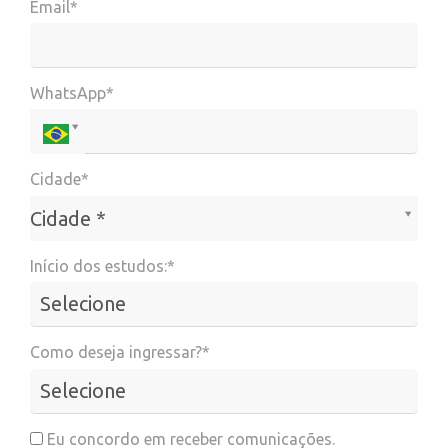
Email*
WhatsApp*
Cidade*
Cidade*
Cidade *
Início dos estudos:*
Como deseja ingressar?*
Eu concordo em receber comunicações.