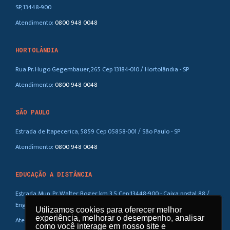
SP, 13448-900
Atendimento:
0800 948 0048
HORTOLÂNDIA
Rua Pr. Hugo Gegembauer, 265 Cep 13184-010 / Hortolândia - SP
Atendimento:
0800 948 0048
SÃO PAULO
Estrada de Itapecerica, 5859 Cep 05858-001 / São Paulo - SP
Atendimento:
0800 948 0048
EDUCAÇÃO A DISTÂNCIA
Estrada Mun. Pr. Walter Boger, km 3,5 Cep 13448-900 - Caixa postal 88 /
Eng. Coelho – SP
Utilizamos cookies para oferecer melhor
Utilizamos cookies para oferecer melhor
experiência, melhorar o desempenho, analisar
experiência, melhorar o desempenho, analisar
Atendimento:
0800 948 0048
como você interage em nosso site e
como você interage em nosso site e