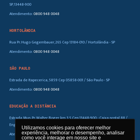
SP, 13448-900
Atendimento:
0800 948 0048
HORTOLÂNDIA
Rua Pr. Hugo Gegembauer, 265 Cep 13184-010 / Hortolândia - SP
Atendimento:
0800 948 0048
SÃO PAULO
Estrada de Itapecerica, 5859 Cep 05858-001 / São Paulo - SP
Atendimento:
0800 948 0048
EDUCAÇÃO A DISTÂNCIA
Estrada Mun. Pr. Walter Boger, km 3,5 Cep 13448-900 - Caixa postal 88 /
Eng. Coelho – SP
Utilizamos cookies para oferecer melhor
Utilizamos cookies para oferecer melhor
experiência, melhorar o desempenho, analisar
experiência, melhorar o desempenho, analisar
Atendimento:
0800 948 0048
como você interage em nosso site e
como você interage em nosso site e