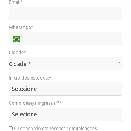
Email*
WhatsApp*
Cidade*
Cidade*
Cidade *
Início dos estudos:*
Como deseja ingressar?*
Eu concordo em receber comunicações.