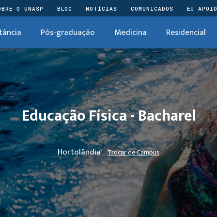
OBRE O UNASP
BLOG
NOTÍCIAS
COMUNICADOS
EU APOI
tância
Pós-graduação
Medicina
Residencial
Educação Física - Bacharel
Hortolândia
Trocar de Campus