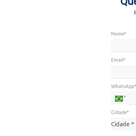
Que
Nome*
Email*
WhatsApp
Cidade*
Cidade*
Cidade *