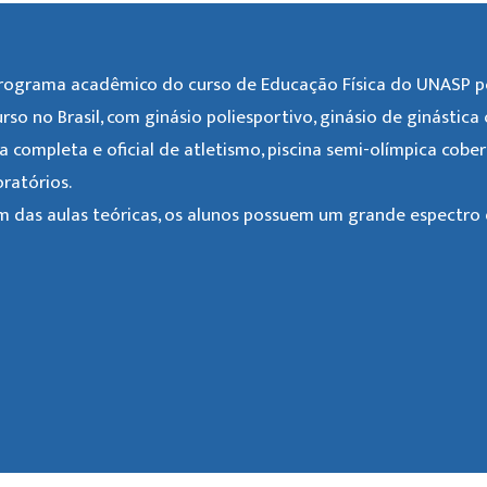
rograma acadêmico do curso de Educação Física do UNASP po
urso no Brasil, com ginásio poliesportivo, ginásio de ginástica
ta completa e oficial de atletismo, piscina semi-olímpica cobe
oratórios.
m das aulas teóricas, os alunos possuem um grande espectro d