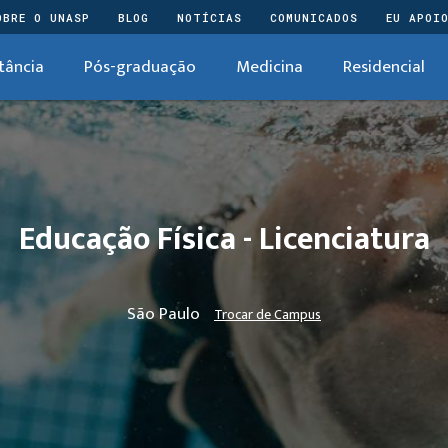
OBRE O UNASP
BLOG
NOTÍCIAS
COMUNICADOS
EU APOI
tância
Pós-graduação
Medicina
Residencial
Educação Física - Licenciatura
São Paulo
Trocar de Campus