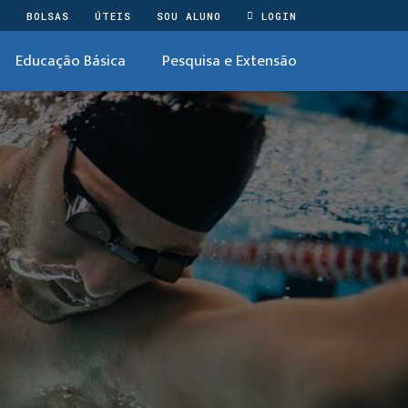
O
BOLSAS
ÚTEIS
SOU ALUNO
LOGIN
Educação Básica
Pesquisa e Extensão