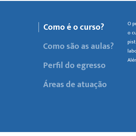
O p
Como é o curso?
o c
pis
Como são as aulas?
lab
Alé
Perfil do egresso
Áreas de atuação