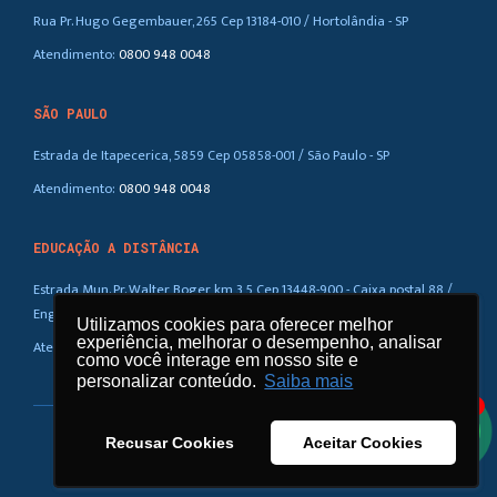
Rua Pr. Hugo Gegembauer, 265 Cep 13184-010 / Hortolândia - SP
Atendimento:
0800 948 0048
SÃO PAULO
Estrada de Itapecerica, 5859 Cep 05858-001 / São Paulo - SP
Atendimento:
0800 948 0048
EDUCAÇÃO A DISTÂNCIA
Estrada Mun. Pr. Walter Boger, km 3,5 Cep 13448-900 - Caixa postal 88 /
Eng. Coelho – SP
Utilizamos cookies para oferecer melhor
Utilizamos cookies para oferecer melhor
experiência, melhorar o desempenho, analisar
experiência, melhorar o desempenho, analisar
Atendimento:
0800 948 0048
como você interage em nosso site e
como você interage em nosso site e
personalizar conteúdo.
personalizar conteúdo.
Saiba mais
Saiba mais
1
Recusar Cookies
Recusar Cookies
Aceitar Cookies
Aceitar Cookies