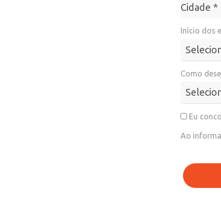
Cidade*
Cidade *
Início dos 
Como desej
Eu conco
Ao informa