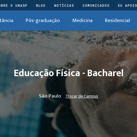
OBRE O UNASP
BLOG
NOTÍCIAS
COMUNICADOS
EU APOI
tância
Pós-graduação
Medicina
Residencial
Educação Física - Bacharel
São Paulo
Trocar de Campus