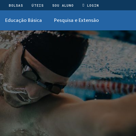
O
BOLSAS
ÚTEIS
SOU ALUNO
LOGIN
Educação Básica
Pesquisa e Extensão