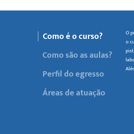
O p
Como é o curso?
o c
pis
Como são as aulas?
lab
Alé
Perfil do egresso
Áreas de atuação