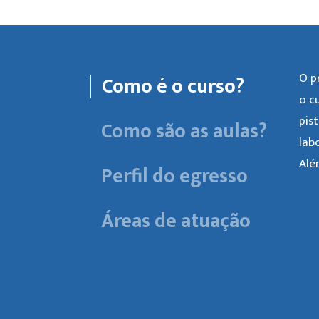
O p
Como é o curso?
o c
pis
Como são as aulas?
lab
Alé
Perfil do egresso
Áreas de atuação