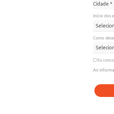
Cidade*
Cidade *
Início dos 
Como desej
Eu conco
Ao informa