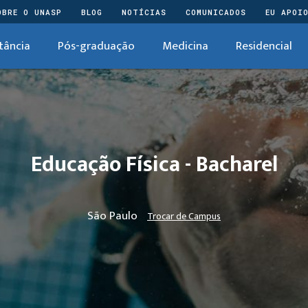
OBRE O UNASP
BLOG
NOTÍCIAS
COMUNICADOS
EU APOI
tância
Pós-graduação
Medicina
Residencial
Educação Física - Bacharel
São Paulo
Trocar de Campus