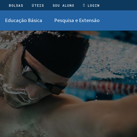
O
BOLSAS
ÚTEIS
SOU ALUNO
LOGIN
Educação Básica
Pesquisa e Extensão