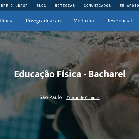
OBRE O UNASP
BLOG
NOTÍCIAS
COMUNICADOS
EU APOI
tância
Pós-graduação
Medicina
Residencial
Educação Física - Bacharel
São Paulo
Trocar de Campus