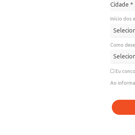
Cidade*
Cidade *
Início dos 
Como desej
Eu conco
Ao informa