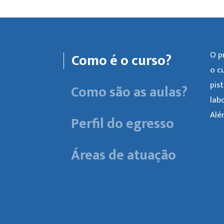
O p
Como é o curso?
o c
pis
Como são as aulas?
lab
Alé
Perfil do egresso
Áreas de atuação