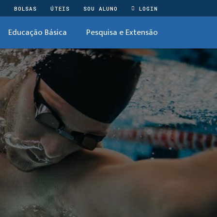
O
BOLSAS
ÚTEIS
SOU ALUNO
LOGIN
Educação Básica
Pesquisa e Extensão