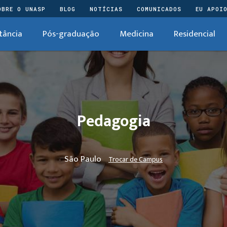
OBRE O UNASP
BLOG
NOTÍCIAS
COMUNICADOS
EU APOI
tância
Pós-graduação
Medicina
Residencial
Pedagogia
São Paulo
Trocar de Campus