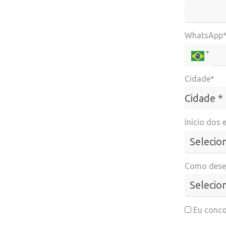
WhatsApp
Cidade*
Cidade*
Cidade *
Início dos 
Como desej
Eu conco