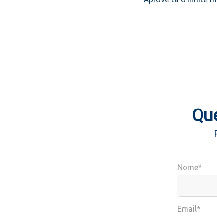
Aproveita o limite m
Que
Nome*
Email*