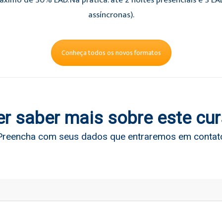
áximo de 30% EAD. Na prática: até 2 noites presenciais e 3 E
assíncronas).
Conheça todos os novos formatos
r saber mais sobre este cu
Preencha com seus dados que entraremos em contat