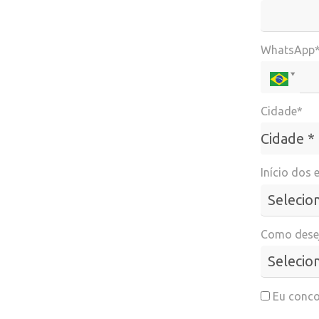
WhatsApp
Cidade*
Cidade*
Cidade *
Início dos 
Como desej
Eu conco