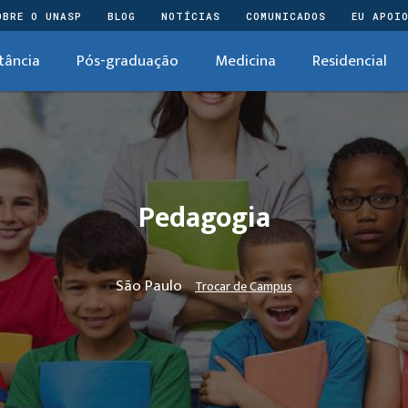
OBRE O UNASP
BLOG
NOTÍCIAS
COMUNICADOS
EU APOI
tância
Pós-graduação
Medicina
Residencial
Pedagogia
São Paulo
Trocar de Campus