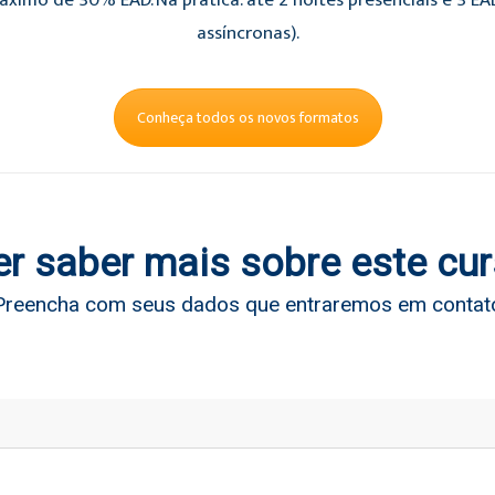
áximo de 30% EAD. Na prática: até 2 noites presenciais e 3 E
assíncronas).
Conheça todos os novos formatos
r saber mais sobre este cu
Preencha com seus dados que entraremos em contat