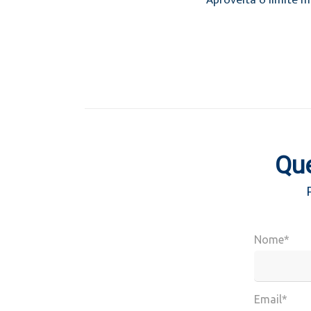
Aproveita o limite m
Que
Nome*
Email*