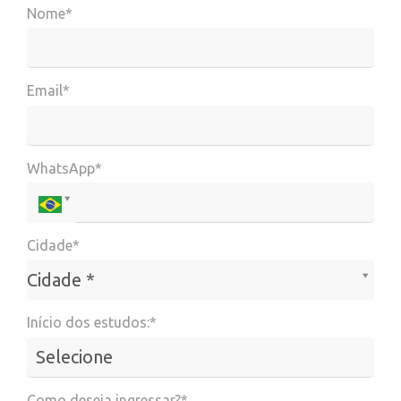
Nome*
Email*
WhatsApp*
Cidade*
Cidade*
Cidade *
Início dos estudos:*
Como deseja ingressar?*