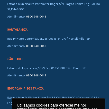
Estrada Municipal Pastor Walter Boger, S/N - Lagoa Bonita, Eng. Coelho -
SP, 13448-900
Atendimento:
0800 948 0048
HORTOLÂNDIA
Rua Pr. Hugo Gegembauer, 265 Cep 13184-010 / Hortolândia - SP
Atendimento:
0800 948 0048
SÃO PAULO
Estrada de Itapecerica, 5859 Cep 05858-001 / São Paulo - SP
Atendimento:
0800 948 0048
EDUCAÇÃO A DISTÂNCIA
Estrada Mun. Pr. Walter Boger, km 3,5 Cep 13448-900 - Caixa postal 88 /
Eng. Coelho – SP
Utilizamos cookies para oferecer melhor
Utilizamos cookies para oferecer melhor