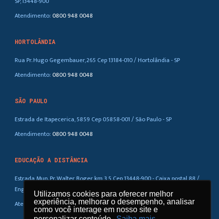
SP, 13448-900
Atendimento:
0800 948 0048
HORTOLÂNDIA
Rua Pr. Hugo Gegembauer, 265 Cep 13184-010 / Hortolândia - SP
Atendimento:
0800 948 0048
SÃO PAULO
Estrada de Itapecerica, 5859 Cep 05858-001 / São Paulo - SP
Atendimento:
0800 948 0048
EDUCAÇÃO A DISTÂNCIA
Estrada Mun. Pr. Walter Boger, km 3,5 Cep 13448-900 - Caixa postal 88 /
Eng. Coelho – SP
Utilizamos cookies para oferecer melhor
Utilizamos cookies para oferecer melhor
experiência, melhorar o desempenho, analisar
experiência, melhorar o desempenho, analisar
Atendimento:
0800 948 0048
como você interage em nosso site e
como você interage em nosso site e
personalizar conteúdo.
personalizar conteúdo.
Saiba mais
Saiba mais