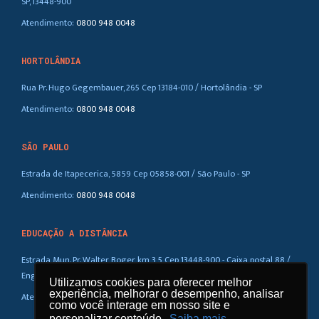
SP, 13448-900
Atendimento:
0800 948 0048
HORTOLÂNDIA
Rua Pr. Hugo Gegembauer, 265 Cep 13184-010 / Hortolândia - SP
Atendimento:
0800 948 0048
SÃO PAULO
Estrada de Itapecerica, 5859 Cep 05858-001 / São Paulo - SP
Atendimento:
0800 948 0048
EDUCAÇÃO A DISTÂNCIA
Estrada Mun. Pr. Walter Boger, km 3,5 Cep 13448-900 - Caixa postal 88 /
Eng. Coelho – SP
Utilizamos cookies para oferecer melhor
Utilizamos cookies para oferecer melhor
experiência, melhorar o desempenho, analisar
experiência, melhorar o desempenho, analisar
Atendimento:
0800 948 0048
como você interage em nosso site e
como você interage em nosso site e
personalizar conteúdo.
personalizar conteúdo.
Saiba mais
Saiba mais