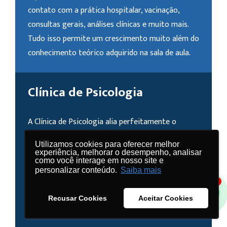
contato com a prática hospitalar, vacinação,
consultas gerais, análises clínicas e muito mais.
Tudo isso permite um crescimento muito além do
conhecimento teórico adquirido na sala de aula.
Clínica de Psicologia
A Clínica de Psicologia alia perfeitamente o
compromisso do UNASP em servir à comunidade
Utilizamos cookies para oferecer melhor
Utilizamos cookies para oferecer melhor
com nossa missão de levar o conhecimento além
experiência, melhorar o desempenho, analisar
experiência, melhorar o desempenho, analisar
como você interage em nosso site e
como você interage em nosso site e
da teoria. Com serviços gratuitos, o ambiente
personalizar conteúdo.
personalizar conteúdo.
Saiba mais
Saiba mais
proporciona atendimento Psicológico à
1
comunidade, enquanto funciona como núcleo de
Recusar Cookies
Recusar Cookies
Aceitar Cookies
Aceitar Cookies
prática para o curso de Psicologia.