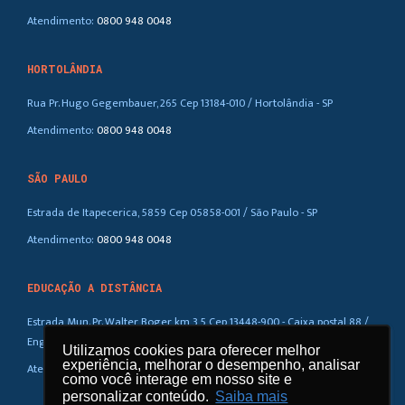
Atendimento:
0800 948 0048
HORTOLÂNDIA
Rua Pr. Hugo Gegembauer, 265 Cep 13184-010 / Hortolândia - SP
Atendimento:
0800 948 0048
SÃO PAULO
Estrada de Itapecerica, 5859 Cep 05858-001 / São Paulo - SP
Atendimento:
0800 948 0048
EDUCAÇÃO A DISTÂNCIA
Estrada Mun. Pr. Walter Boger, km 3,5 Cep 13448-900 - Caixa postal 88 /
Eng. Coelho – SP
Utilizamos cookies para oferecer melhor
Utilizamos cookies para oferecer melhor
experiência, melhorar o desempenho, analisar
experiência, melhorar o desempenho, analisar
Atendimento:
0800 948 0048
como você interage em nosso site e
como você interage em nosso site e
personalizar conteúdo.
personalizar conteúdo.
Saiba mais
Saiba mais