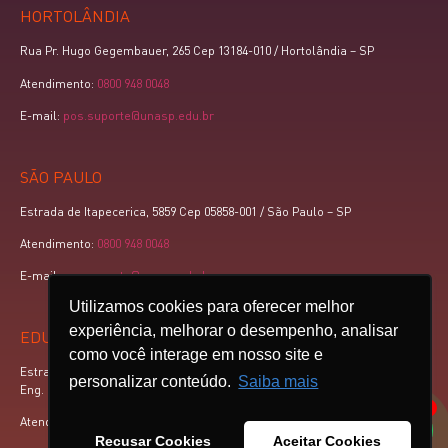
HORTOLÂNDIA
Rua Pr. Hugo Gegembauer, 265 Cep 13184-010 / Hortolândia – SP
Atendimento:
0800 948 0048
E-mail:
pos.suporte@unasp.edu.br
SÃO PAULO
Estrada de Itapecerica, 5859 Cep 05858-001 / São Paulo – SP
Atendimento:
0800 948 0048
E-mail:
pos.suporte@unasp.edu.br
Utilizamos cookies para oferecer melhor
experiência, melhorar o desempenho, analisar
EDUCAÇÃO A DISTÂNCIA
como você interage em nosso site e
Estrada Mun. Pr. Walter Boger, km 3,5 Cep 13448-900 – Caixa postal 88 /
personalizar conteúdo.
Saiba mais
Eng. Coelho – SP
1
Atendimento:
0800 948 0048
Recusar Cookies
Aceitar Cookies