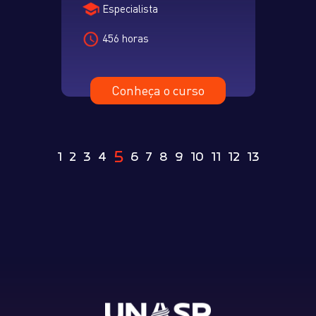
Especialista
456 horas
Conheça o curso
5
1
2
3
4
6
7
8
9
10
11
12
13