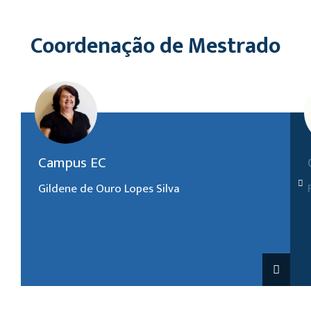
Coordenação de Mestrado
(19) 3858-9477
Campus EC
gildene.lopes@unasp.edu.br
Gildene de Ouro Lopes Silva
Suse Gomes X. de Lima Fernandes
(19) 3858-9477
suse.xavier@unasp.edu.br