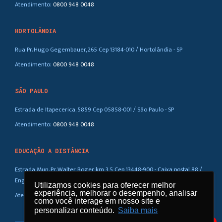
Atendimento:
0800 948 0048
HORTOLÂNDIA
Rua Pr. Hugo Gegembauer, 265 Cep 13184-010 / Hortolândia - SP
Atendimento:
0800 948 0048
SÃO PAULO
Estrada de Itapecerica, 5859 Cep 05858-001 / São Paulo - SP
Atendimento:
0800 948 0048
EDUCAÇÃO A DISTÂNCIA
Estrada Mun. Pr. Walter Boger, km 3,5 Cep 13448-900 - Caixa postal 88 /
Eng. Coelho – SP
Utilizamos cookies para oferecer melhor
Utilizamos cookies para oferecer melhor
experiência, melhorar o desempenho, analisar
experiência, melhorar o desempenho, analisar
Atendimento:
0800 948 0048
como você interage em nosso site e
como você interage em nosso site e
personalizar conteúdo.
personalizar conteúdo.
Saiba mais
Saiba mais
1