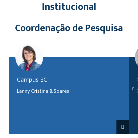
Institucional
Coordenação de Pesquisa
(19) 3858-9006
Campus EC
lanny.soares@unasp.edu.br
Lanny Cristina B. Soares
Giselle Aparecida B. de Alcantara
19) 3858-9306
giselle.alcantara@unasp.edu.br