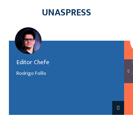
UNASPRESS
(19) 3858-5221
Editor Chefe
rodrigo.follis@ucb.org.br
Rodrigo Follis