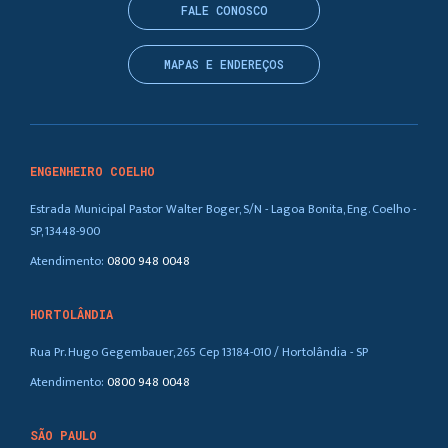
FALE CONOSCO
Andrews University
MAPAS E ENDEREÇOS
Escuela Superior de Español de Sagunto
ENGENHEIRO COELHO
Estrada Municipal Pastor Walter Boger, S/N - Lagoa Bonita, Eng. Coelho -
Newbold College of Higher Education
SP, 13448-900
Atendimento:
0800 948 0048
Universidade de La Sierra La Sierra
HORTOLÂNDIA
University
Rua Pr. Hugo Gegembauer, 265 Cep 13184-010 / Hortolândia - SP
Atendimento:
0800 948 0048
SÃO PAULO