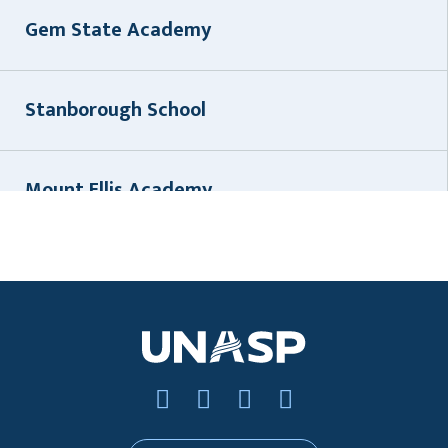
Gem State Academy
Stanborough School
Mount Ellis Academy
Highland View Academy
Bogenhofen
Villa Aurora College