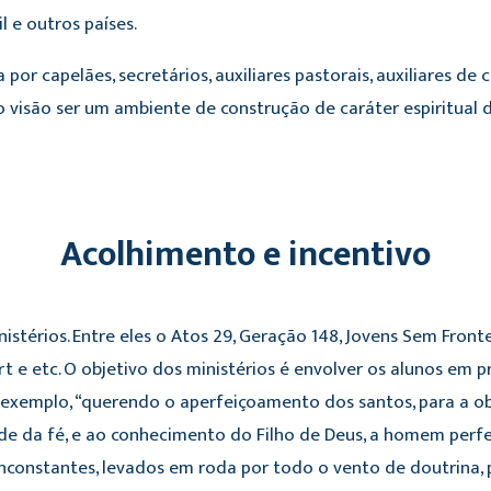
 e outros países.
por capelães, secretários, auxiliares pastorais, auxiliares de
 visão ser um ambiente de construção de caráter espiritual 
Acolhimento e incentivo
térios. Entre eles o Atos 29, Geração 148, Jovens Sem Fronteir
 e etc. O objetivo dos ministérios é envolver os alunos em p
 e exemplo, “querendo o aperfeiçoamento dos santos, para a ob
e da fé, e ao conhecimento do Filho de Deus, a homem perfe
inconstantes, levados em roda por todo o vento de doutrina