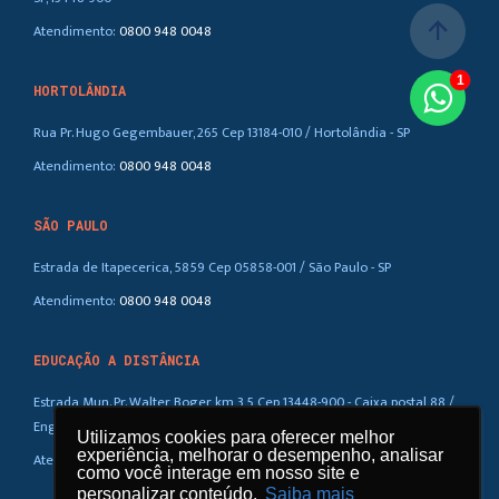
arrow_upward
Atendimento:
0800 948 0048
1
HORTOLÂNDIA
Rua Pr. Hugo Gegembauer, 265 Cep 13184-010 / Hortolândia - SP
Atendimento:
0800 948 0048
SÃO PAULO
Estrada de Itapecerica, 5859 Cep 05858-001 / São Paulo - SP
Atendimento:
0800 948 0048
EDUCAÇÃO A DISTÂNCIA
Estrada Mun. Pr. Walter Boger, km 3,5 Cep 13448-900 - Caixa postal 88 /
Eng. Coelho – SP
Utilizamos cookies para oferecer melhor
Utilizamos cookies para oferecer melhor
experiência, melhorar o desempenho, analisar
experiência, melhorar o desempenho, analisar
Atendimento:
0800 948 0048
como você interage em nosso site e
como você interage em nosso site e
personalizar conteúdo.
personalizar conteúdo.
Saiba mais
Saiba mais