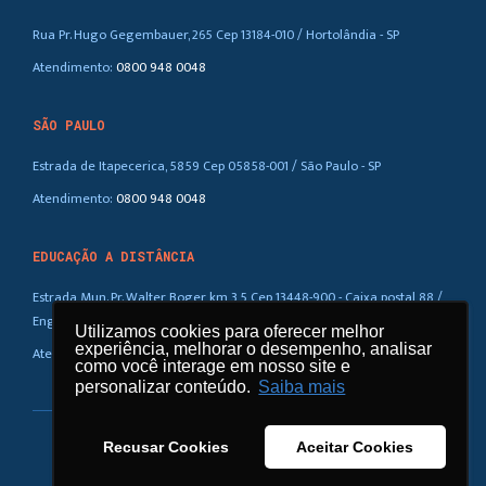
Rua Pr. Hugo Gegembauer, 265 Cep 13184-010 / Hortolândia - SP
Atendimento:
0800 948 0048
SÃO PAULO
Estrada de Itapecerica, 5859 Cep 05858-001 / São Paulo - SP
Atendimento:
0800 948 0048
EDUCAÇÃO A DISTÂNCIA
Estrada Mun. Pr. Walter Boger, km 3,5 Cep 13448-900 - Caixa postal 88 /
Eng. Coelho – SP
Utilizamos cookies para oferecer melhor
Utilizamos cookies para oferecer melhor
experiência, melhorar o desempenho, analisar
experiência, melhorar o desempenho, analisar
Atendimento:
0800 948 0048
como você interage em nosso site e
como você interage em nosso site e
personalizar conteúdo.
personalizar conteúdo.
Saiba mais
Saiba mais
Recusar Cookies
Recusar Cookies
Aceitar Cookies
Aceitar Cookies