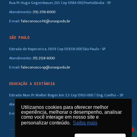
Rua Pr. Hugo Gegembauer, 265 Cep 13184-010/Hortolândia - SP
Atendimento:
(19) 2118-8000
E-mail:
faleconosco-ht@unasp.edu.br
SÃO PAULO
Estrada de Itapecerica, 5859 Cep 05858-001/São Paulo - SP
Atendimento:
(11) 2128-6000
E-mail:
faleconosco-sp@unasp.edu.br
EDUCAÇÃO A DISTÂNCIA
Estrada Mun. Pr. Walter Boger, km 3,5 Cep 13165-000 / Eng. Coelho – SP
Atendimento:
(019) 3858-5100 / 0800-770-0323
Utilizamos cookies para oferecer melhor
experiência, melhorar o desempenho, analisar
E-mail:
ead@unasp.br
como você interage em nosso site e
personalizar conteúdo.
Saiba mais
1