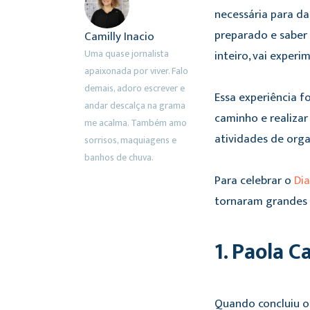
necessária para da
preparado e saber 
Camilly Inacio
Uma quase jornalista
inteiro, vai exper
apaixonada por viver. Falo
demais, adoro escrever e
Essa experiência fo
andar descalça na grama
caminho e realizar
me acalma. Também amo
atividades de org
sorrisos, maquiagens e
banhos de chuva.
Para celebrar o
Dia
tornaram grandes 
1. Paola C
Quando concluiu o 