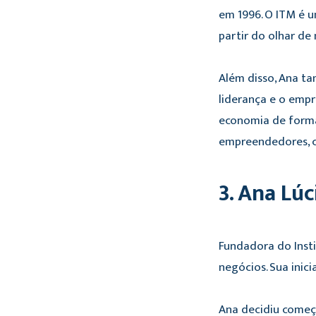
em 1996. O ITM é u
partir do olhar d
Além disso, Ana ta
liderança e o empr
economia de forma 
empreendedores, cl
3. Ana Lú
Fundadora do Inst
negócios. Sua inic
Ana decidiu começa