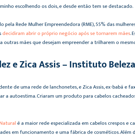
aminho escolhendo os dois, e desde então tem se destacado
do pela Rede Mulher Empreendedora (RME), 55% das mulheres
s
decidiram abrir o próprio negócio após se tornarem mães
. 
a outras mães que desejam empreender a trilharem o mesm
elez e Zica Assis – Instituto Belez
ndente de uma rede de lanchonetes, e Zica Assis, ex-babá e f
 a autoestima. Criaram um produto para cabelos cacheados, 
 Natural
é a maior rede especializada em cabelos crespos e c
ades em funcionamento e uma fábrica de cosméticos. Além 