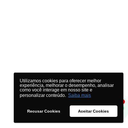
Utilizamos cookies para oferecer melhor
Utilizamos cookies para oferecer melhor
experiência, melhorar o desempenho, analisar
experiência, melhorar o desempenho, analisar
como você interage em nosso site e
como você interage em nosso site e
personalizar conteúdo.
personalizar conteúdo.
Saiba mais
Saiba mais
1
Recusar Cookies
Recusar Cookies
Aceitar Cookies
Aceitar Cookies