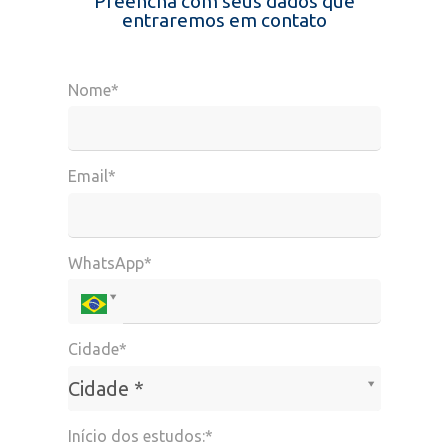
Preencha com seus dados que
entraremos em contato
Nome*
Email*
WhatsApp*
Cidade*
Cidade*
Cidade *
Início dos estudos:*