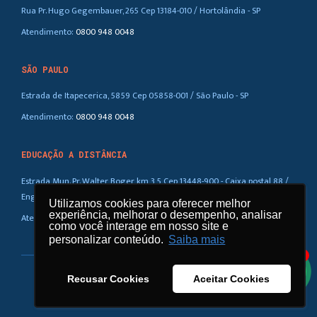
Rua Pr. Hugo Gegembauer, 265 Cep 13184-010 / Hortolândia - SP
Atendimento:
0800 948 0048
SÃO PAULO
Estrada de Itapecerica, 5859 Cep 05858-001 / São Paulo - SP
Atendimento:
0800 948 0048
EDUCAÇÃO A DISTÂNCIA
Estrada Mun. Pr. Walter Boger, km 3,5 Cep 13448-900 - Caixa postal 88 /
Eng. Coelho – SP
Utilizamos cookies para oferecer melhor
Utilizamos cookies para oferecer melhor
experiência, melhorar o desempenho, analisar
experiência, melhorar o desempenho, analisar
Atendimento:
0800 948 0048
como você interage em nosso site e
como você interage em nosso site e
personalizar conteúdo.
personalizar conteúdo.
Saiba mais
Saiba mais
1
Recusar Cookies
Recusar Cookies
Aceitar Cookies
Aceitar Cookies