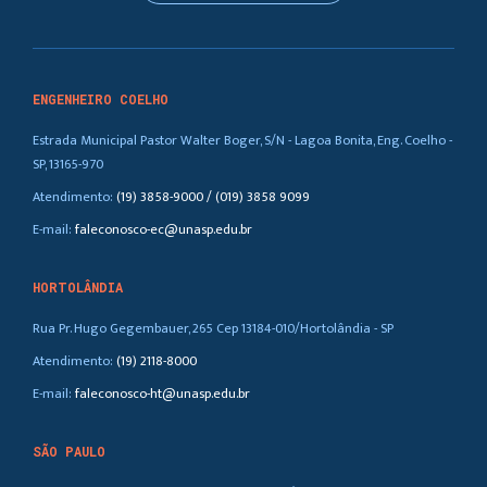
ENGENHEIRO COELHO
Estrada Municipal Pastor Walter Boger, S/N - Lagoa Bonita, Eng. Coelho -
SP, 13165-970
Atendimento:
(19) 3858-9000 / (019) 3858 9099
E-mail:
faleconosco-ec@unasp.edu.br
HORTOLÂNDIA
Rua Pr. Hugo Gegembauer, 265 Cep 13184-010/Hortolândia - SP
Atendimento:
(19) 2118-8000
E-mail:
faleconosco-ht@unasp.edu.br
SÃO PAULO